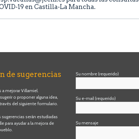
COVID-19 en Castilla-La Mancha.
n de sugerencias
Su nombre (requerido)
a mejorar Villamiel.
 sugerir o proponer alguna idea,
Su e-mail (requerido)
través del siguiente formulario.
s sugerencias serán estudiadas
Su mensaje
le para ayudar a la mejora de
pueblo.