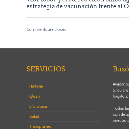
estrategia de vacunación frente al 
Comments are closed.
SERVICIOS
Buzó
Ayúdanos 
Historia
Si quiere
Iglesia
hágalo a 
Bilbioteca
Todas la
con detal
Salud
nuestro 
Transportes