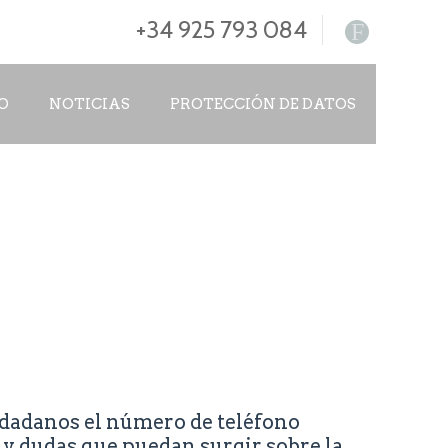
+34 925 793 084
F
O
NOTICIAS
PROTECCIÓN DE DATOS
udadanos el número de teléfono
 y dudas que puedan surgir sobre la