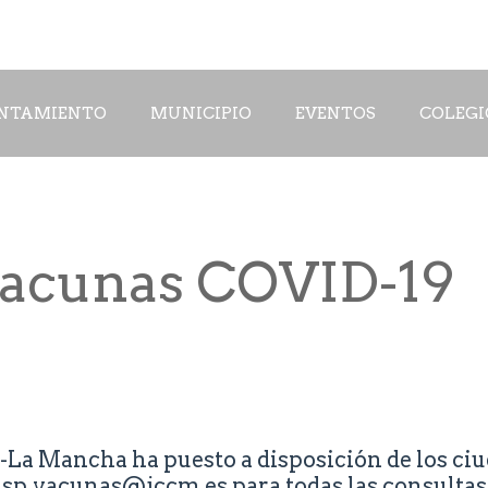
NTAMIENTO
MUNICIPIO
EVENTOS
COLEGI
vacunas COVID-19
-La Mancha ha puesto a disposición de los ci
gsp.vacunas@jccm.es
para todas las consultas