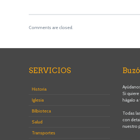
Comments are closed.
SERVICIOS
Buzó
Ayúdanos 
Historia
Si quiere
Iglesia
hágalo a 
Bilbioteca
Todas la
con detal
Salud
nuestro 
Transportes