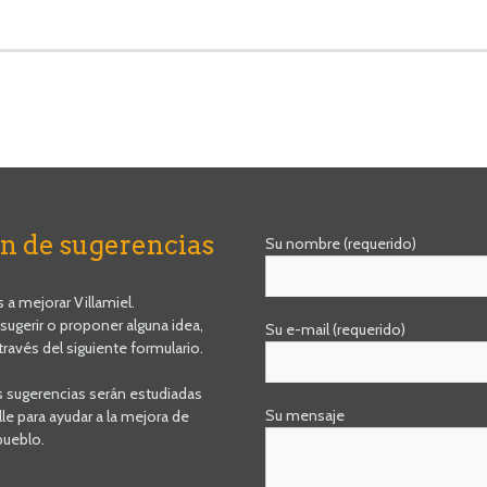
n de sugerencias
Su nombre (requerido)
a mejorar Villamiel.
 sugerir o proponer alguna idea,
Su e-mail (requerido)
través del siguiente formulario.
s sugerencias serán estudiadas
Su mensaje
le para ayudar a la mejora de
pueblo.