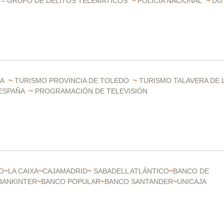
 – GRUPO DE DELITOS TELEMÁTICOS
~
POLICÍA NACIONAL
~
DG
HA
~
TURISMO PROVINCIA DE TOLEDO
~
TURISMO TALAVERA DE 
 ESPAÑA
~
PROGRAMACIÓN DE TELEVISIÓN
O
~
LA CAIXA
~
CAJAMADRID
~
SABADELL ATLÁNTICO
~
BANCO DE
BANKINTER
~
BANCO POPULAR
~
BANCO SANTANDER
~
UNICAJA