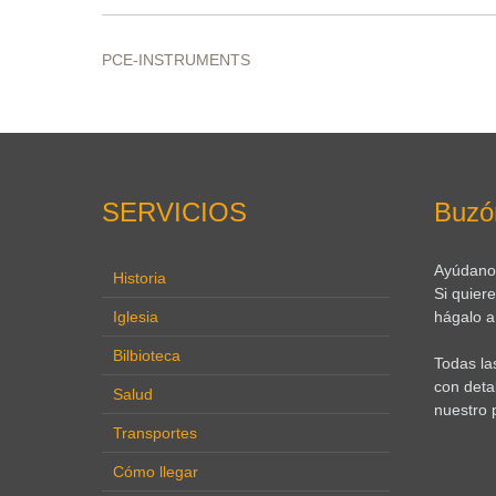
PCE-INSTRUMENTS
SERVICIOS
Buzó
Ayúdanos
Historia
Si quier
Iglesia
hágalo a 
Bilbioteca
Todas la
con deta
Salud
nuestro 
Transportes
Cómo llegar