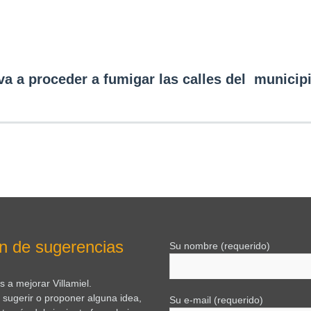
 va a proceder a fumigar las calles del munic
n de sugerencias
Su nombre (requerido)
 a mejorar Villamiel.
e sugerir o proponer alguna idea,
Su e-mail (requerido)