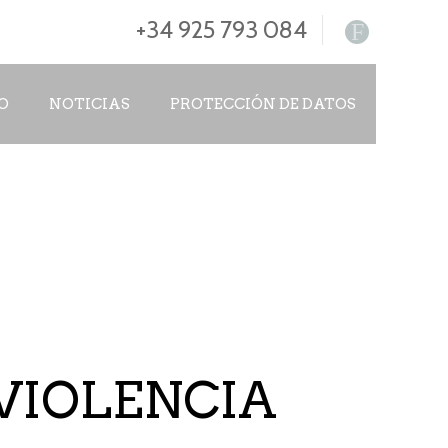
+34 925 793 084
F
O
NOTICIAS
PROTECCIÓN DE DATOS
VIOLENCIA