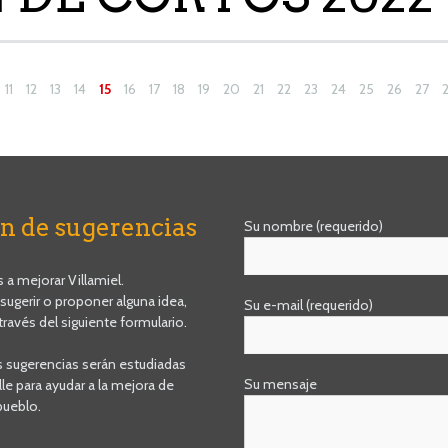
11
12
13
14
15
16
17
18
19
20
21
22
23
24
25
26
27
n de sugerencias
Su nombre (requerido)
a mejorar Villamiel.
 sugerir o proponer alguna idea,
Su e-mail (requerido)
través del siguiente formulario.
s sugerencias serán estudiadas
Su mensaje
le para ayudar a la mejora de
pueblo.