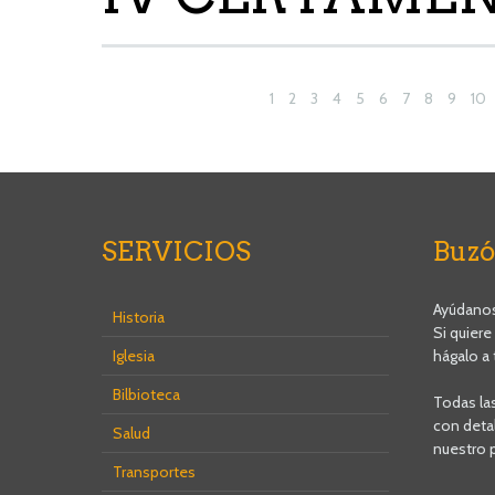
1
2
3
4
5
6
7
8
9
10
SERVICIOS
Buzó
Ayúdanos 
Historia
Si quiere
Iglesia
hágalo a 
Bilbioteca
Todas la
con detal
Salud
nuestro 
Transportes