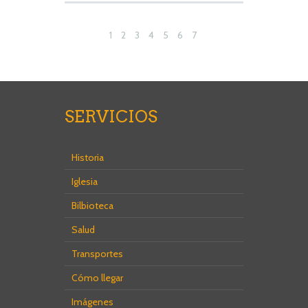
1
2
3
4
5
6
7
8
9
10
11
12
13
14
15
16
SERVICIOS
Historia
Iglesia
Bilbioteca
Salud
Transportes
Cómo llegar
Imágenes