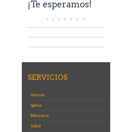
¡Te esperamos!
1
2
3
4
5
6
7
8
9
10
11
12
13
14
15
16
SERVICIOS
Historia
Iglesia
Bilbioteca
Salud