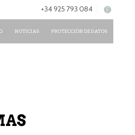
+34 925 793 084
F
O
NOTICIAS
PROTECCIÓN DE DATOS
MAS