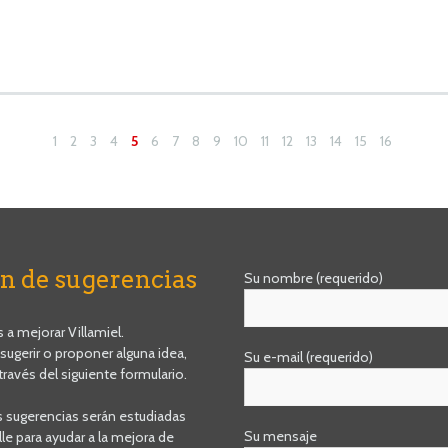
1
2
3
4
5
6
7
8
9
10
11
12
13
14
15
16
n de sugerencias
Su nombre (requerido)
a mejorar Villamiel.
 sugerir o proponer alguna idea,
Su e-mail (requerido)
través del siguiente formulario.
s sugerencias serán estudiadas
Su mensaje
le para ayudar a la mejora de