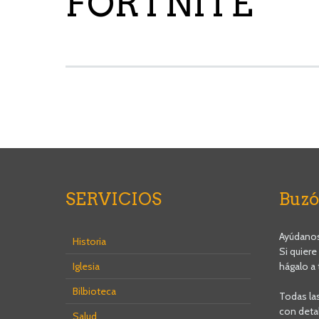
FORTNITE
SERVICIOS
Buzó
Ayúdanos 
Historia
Si quiere
Iglesia
hágalo a 
Bilbioteca
Todas la
con detal
Salud