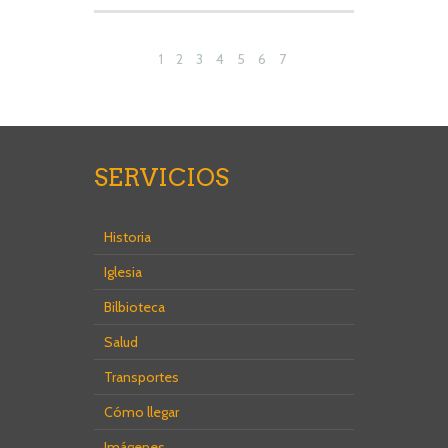
1
2
3
4
5
6
7
8
9
10
11
12
13
14
15
16
SERVICIOS
Historia
Iglesia
Bilbioteca
Salud
Transportes
Cómo llegar
Imágenes