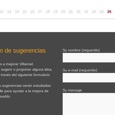
12
13
14
15
16
17
18
19
20
21
22
23
24
25
26
n de sugerencias
Su nombre (requerido)
 a mejorar Villamiel.
e sugerir o proponer alguna idea,
Su e-mail (requerido)
través del siguiente formulario.
s sugerencias serán estudiadas
Su mensaje
lle para ayudar a la mejora de
pueblo.