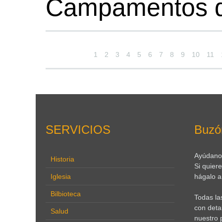
Campamentos d
1
2
3
4
5
6
7
8
9
10
11
SERVICIOS
Buzó
Ayúdanos
Historia
Si quier
Iglesia
hágalo a 
Bilbioteca
Todas la
con deta
Salud
nuestro 