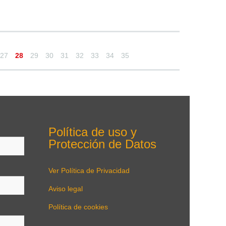
27
28
29
30
31
32
33
34
35
Política de uso y
Protección de Datos
Ver Política de Privacidad
Aviso legal
Política de cookies