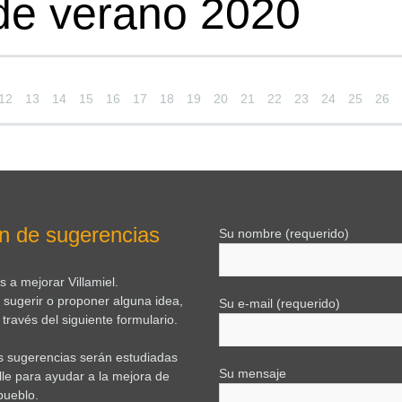
e verano 2020
12
13
14
15
16
17
18
19
20
21
22
23
24
25
26
n de sugerencias
Su nombre (requerido)
 a mejorar Villamiel.
e sugerir o proponer alguna idea,
Su e-mail (requerido)
través del siguiente formulario.
s sugerencias serán estudiadas
Su mensaje
lle para ayudar a la mejora de
pueblo.